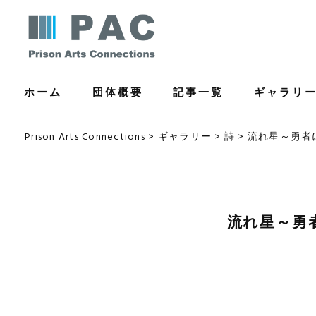
コ
ン
テ
ン
ホーム
団体概要
記事一覧
ギャラリ
ツ
へ
ス
Prison Arts Connections
>
ギャラリー
>
詩
>
流れ星～勇者に
キ
ッ
プ
流れ星～勇