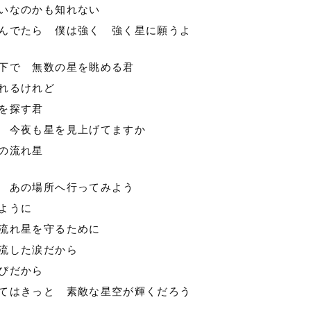
いなのかも知れない
んでたら 僕は強く 強く星に願うよ
下で 無数の星を眺める君
れるけれど
を探す君
 今夜も星を見上げてますか
の流れ星
 あの場所へ行ってみよう
ように
流れ星を守るために
流した涙だから
びだから
てはきっと 素敵な星空が輝くだろう