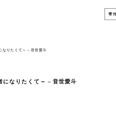
寄
ー
なりたくて～ – 音世愛斗
者になりたくて～ – 音世愛斗