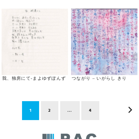
我、独房にて-まよゆずぽんず
つながり – いがらし きり
投
1
2
…
4
稿
の
ペ