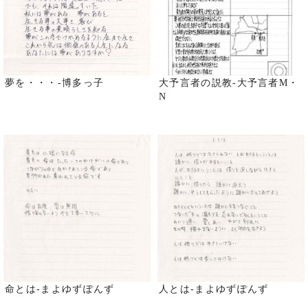
夢を・・・-博多っ子
大予言者の説教-大予言者M・
N
命とは-まよゆずぽんず
人とは-まよゆずぽんず