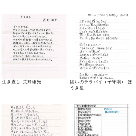
生き直し-荒野雄光
囲いのララバイ（子守唄）-ほ
うき星