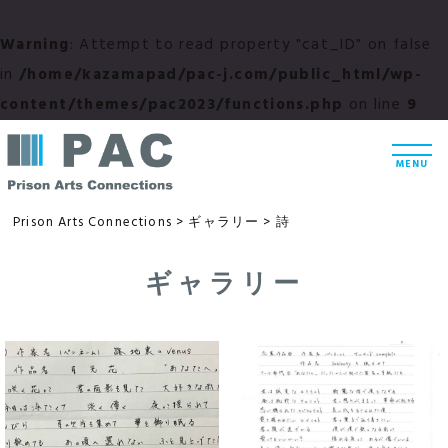
Warning
: Attempt to read property "cat_ID" on false
in
/home/kazamapad/pac-j.com/public_html/wp-
content/themes/pac2023/functions.php
on line
9
コ
t
ン
o
MENU
g
テ
g
l
ン
Prison Arts Connections
>
ギャラリー
>
詩
e
n
ツ
a
v
ギャラリー
へ
i
g
ス
a
t
キ
i
ッ
o
n
プ