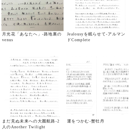
月光花「あなたへ」-路地裏の
Jealousyを眠らせて-アルマン
venus
ドComplete
まだ見ぬ未来への大圏航路-2
運をつかむ-蟹牡丹
人のAnother Twilight