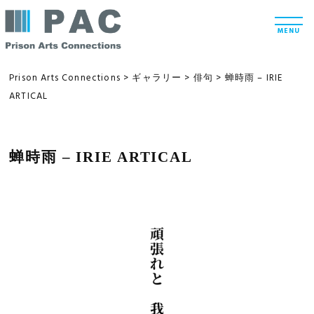
コ
t
ン
o
MENU
g
テ
g
l
ン
e
Prison Arts Connections
>
ギャラリー
>
俳句
>
蝉時雨 – IRIE
n
ツ
ARTICAL
a
v
へ
i
g
ス
a
t
蝉時雨 – IRIE ARTICAL
キ
i
ッ
o
n
プ