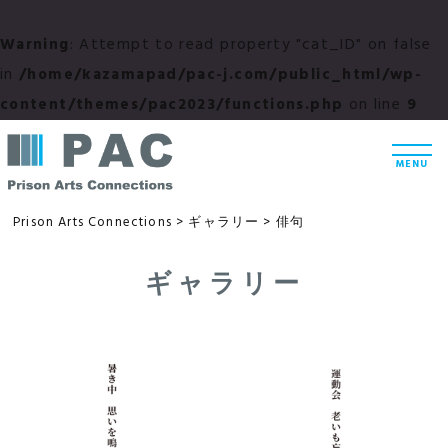
Warning
: Attempt to read property "cat_ID" on false
in
/home/kazamapad/pac-j.com/public_html/wp-
content/themes/pac2023/functions.php
on line
9
コ
t
ン
o
MENU
g
テ
g
l
ン
Prison Arts Connections
>
ギャラリー
>
俳句
e
n
ツ
a
v
ギャラリー
へ
i
g
ス
a
t
キ
i
ッ
o
n
プ