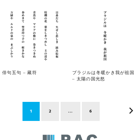
俳句五句 – 藏符
ブラジルは冬暖かき我が祖国
– 太陽の国光怒
投
1
2
…
6
稿
の
ペ