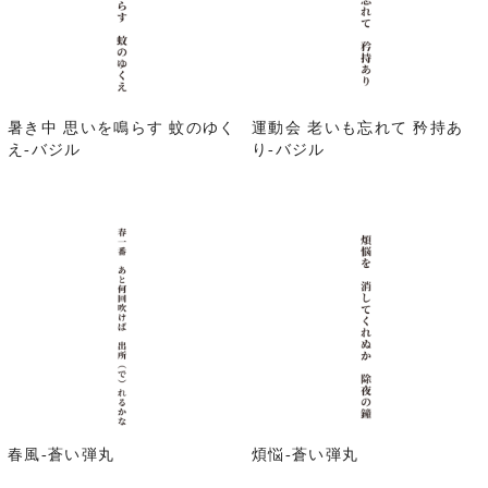
暑き中 思いを鳴らす 蚊のゆく
運動会 老いも忘れて 矜持あ
え-バジル
り-バジル
春風-蒼い弾丸
煩悩-蒼い弾丸