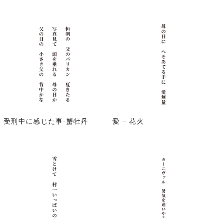
受刑中に感じた事-蟹牡丹
愛 – 花火