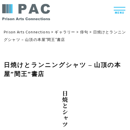
コ
t
ン
o
MENU
g
テ
g
l
ン
e
Prison Arts Connections
>
ギャラリー
>
俳句
>
日焼けとランニン
n
ツ
グシャツ – 山頂の本屋”間王”書店
a
v
へ
i
g
ス
a
t
日焼けとランニングシャツ – 山頂の本
キ
i
ッ
o
屋”間王”書店
n
プ