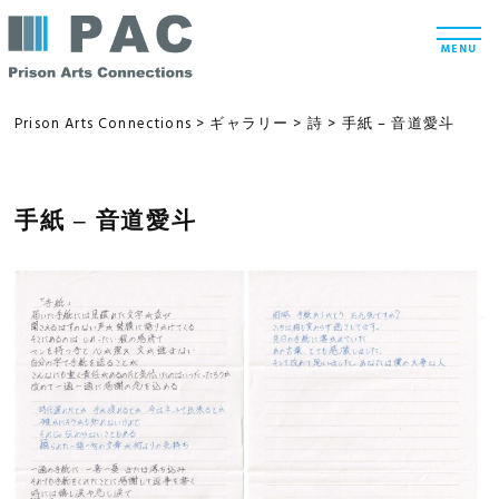
コ
t
ン
o
MENU
g
テ
g
l
ン
e
Prison Arts Connections
>
ギャラリー
>
詩
>
手紙 – 音道愛斗
n
ツ
a
v
へ
i
g
ス
手紙 – 音道愛斗
a
t
キ
i
ッ
o
n
プ