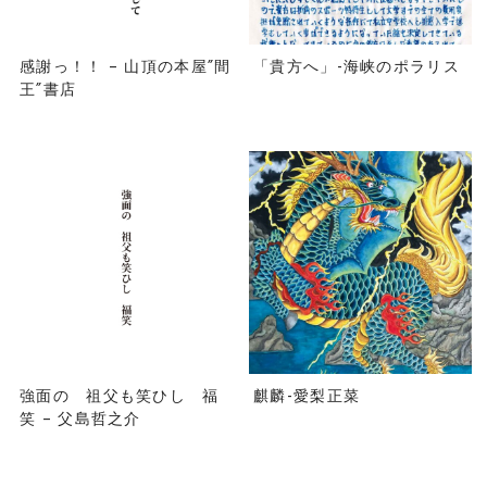
感謝っ！！ – 山頂の本屋”間
「貴方へ」-海峡のポラリス
王”書店
強面の 祖父も笑ひし 福
麒麟-愛梨正菜
笑 – 父島哲之介