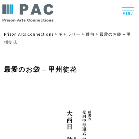
コ
t
ン
o
MENU
g
テ
g
l
ン
e
Prison Arts Connections
>
ギャラリー
>
俳句
>
最愛のお袋 – 甲
n
ツ
州徒花
a
v
へ
i
g
ス
a
t
最愛のお袋 – 甲州徒花
キ
i
ッ
o
n
プ