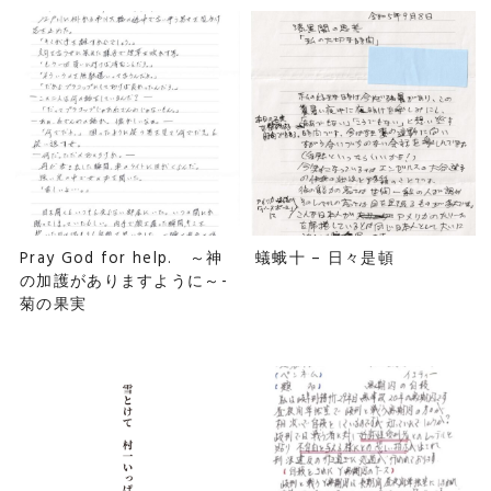
Pray God for help. ～神
蟻蛾十 – 日々是頓
の加護がありますように～-
菊の果実