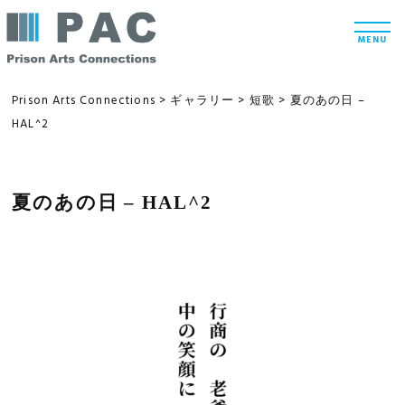
コ
t
ン
o
MENU
g
テ
g
l
ン
e
Prison Arts Connections
>
ギャラリー
>
短歌
>
夏のあの日 –
n
ツ
HAL^2
a
v
へ
i
g
ス
a
t
夏のあの日 – HAL^2
キ
i
ッ
o
n
プ