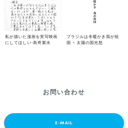
私が描いた漫画を実写映画
ブラジルは冬暖かき我が祖
にしてほしい-島嵜紫水
国 – 太陽の国光怒
お問い合わせ
E-MAIL