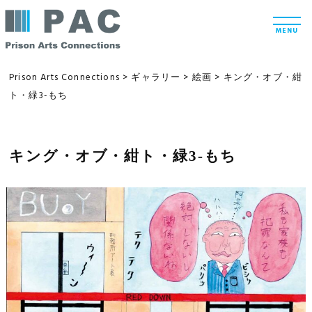
コ
t
ン
o
MENU
g
テ
g
l
ン
e
Prison Arts Connections
>
ギャラリー
>
絵画
>
キング・オブ・紺
n
ツ
ト・緑3-もち
a
v
へ
i
g
ス
a
t
キング・オブ・紺ト・緑3-もち
キ
i
ッ
o
n
プ