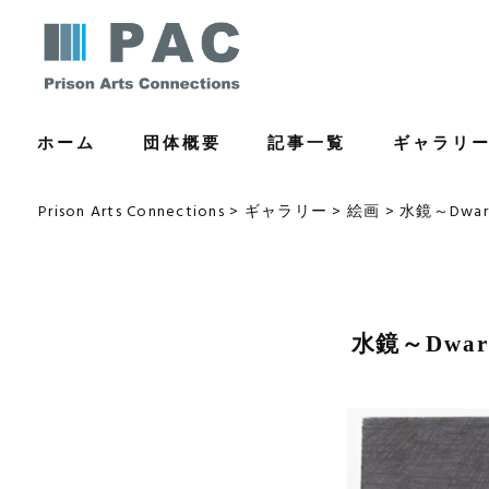
コ
ン
テ
ン
ホーム
団体概要
記事一覧
ギャラリ
ツ
へ
ス
Prison Arts Connections
>
ギャラリー
>
絵画
>
水鏡～Dwar
キ
ッ
プ
水鏡～Dwar