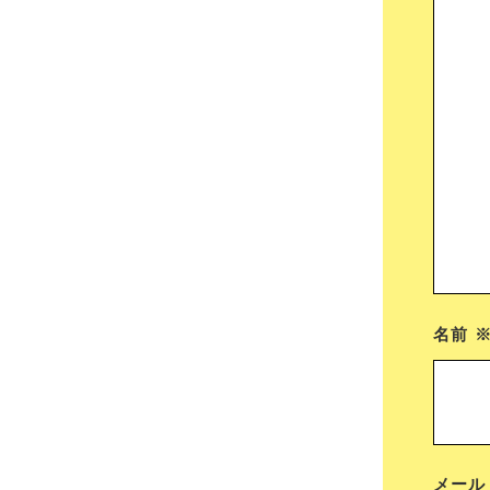
名前
メー