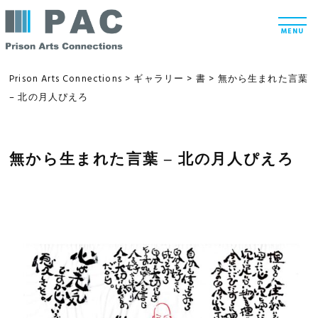
コ
t
ン
o
MENU
g
テ
g
l
ン
e
Prison Arts Connections
>
ギャラリー
>
書
>
無から生まれた言葉
n
ツ
– 北の月人ぴえろ
a
v
へ
i
g
ス
a
t
無から生まれた言葉 – 北の月人ぴえろ
キ
i
ッ
o
n
プ