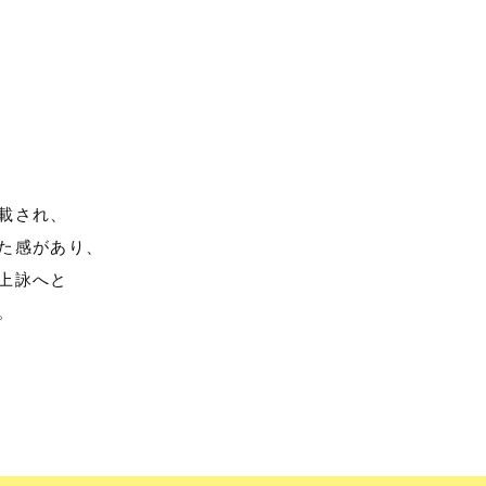
載され、
た感があり、
上詠へと
。