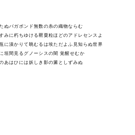
たぬバガボンド無数の糸の織物ならむ
すみに朽ちゆける罌粟粒ほどのアドレセンスよ
瓶に漬かりて眺むるは埃ただよふ見知らぬ世界
に垣間見るグノーシスの闇 覚醒せむか
のあはひには妖しき影の澱としずみぬ