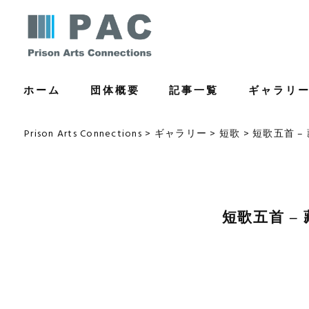
コ
ン
テ
ン
ホーム
団体概要
記事一覧
ギャラリ
ツ
へ
ス
Prison Arts Connections
>
ギャラリー
>
短歌
>
短歌五首 –
キ
ッ
プ
短歌五首 –