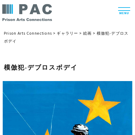
コ
t
ン
o
MENU
g
テ
g
l
ン
e
Prison Arts Connections
>
ギャラリー
>
絵画
>
模倣犯-デブロス
n
ツ
ボデイ
a
v
へ
i
g
ス
a
t
模倣犯-デブロスボデイ
キ
i
ッ
o
n
プ