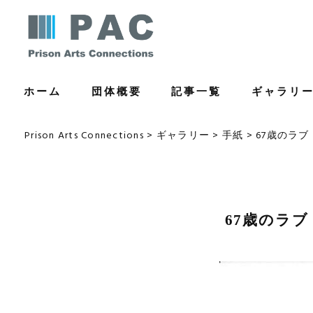
コ
ン
テ
ン
ホーム
団体概要
記事一覧
ギャラリ
ツ
へ
ス
Prison Arts Connections
>
ギャラリー
>
手紙
>
67歳のラブ
キ
ッ
プ
67歳のラブ