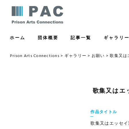
コ
ン
テ
ン
ホーム
団体概要
記事一覧
ギャラリ
ツ
へ
ス
Prison Arts Connections
>
ギャラリー
>
お願い
>
歌集又は
キ
ッ
プ
歌集又はエ
作品タイトル
歌集又はエッセイ