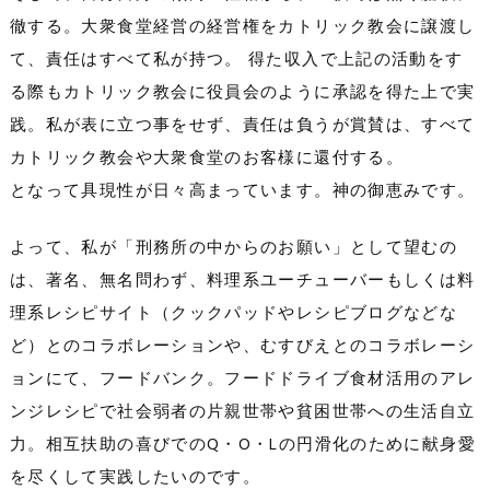
徹する。大衆食堂経営の経営権をカトリック教会に譲渡し
て、責任はすべて私が持つ。 得た収入で上記の活動をす
る際もカトリック教会に役員会のように承認を得た上で実
践。私が表に立つ事をせず、責任は負うが賞賛は、すべて
カトリック教会や大衆食堂のお客様に還付する。
となって具現性が日々高まっています。神の御恵みです。
よって、私が「刑務所の中からのお願い」として望むの
は、著名、無名問わず、料理系ユーチューバーもしくは料
理系レシピサイト（クックパッドやレシピブログなどな
ど）とのコラボレーションや、むすびえとのコラボレーシ
ョンにて、フードバンク。フードドライブ食材活用のアレ
ンジレシピで社会弱者の片親世帯や貧困世帯への生活自立
力。相互扶助の喜びでのQ・O・Lの円滑化のために献身愛
を尽くして実践したいのです。