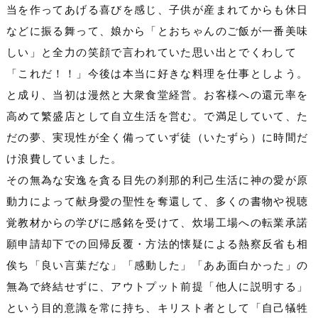
当を作ってあげる喜びを感じ、子供が産まれてからも休日
などに振る舞って、娘から「とおちゃんのご飯が一番美味
しい」と全力の笑顔で言われていた思い出とでくわして
「これだ！！」今後は本当に好きな料理を仕事としよう。
と成り、当初は漫然と大衆食堂経営。お客様への還元率を
高めて繁盛店として自立生活を営む。で満足していて、た
だの夢、実現性が全く備っていず徒（いたずら）に時間だ
け浪費していました。
その無為な安逸を貪る目先の刹那的利己生活に神の愛が原
動力によって献身愛の聖性を奪還して、多くの書物や視聴
覚教材からの学びに感銘を受けて、炊場工場への転業承諾
願申請却下での回帰反覆・方法的懐疑による熱察反省も相
俟ち「良い言葉だな」「感動した」「ああ面白かった」の
無為で終結せずに、アウトプット前提「他人に説明する」
という目的意識を常に持ち、キリスト者として「自己犠牲