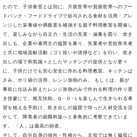
たので、子供食堂とは別に、片親世帯や貧困世帯へのフー
ドバンク・フードドライブで給与される食材を活用・アレ
ンジした栄養値や満腹度を補強する親子料理教室を開催し
て、楽しみながら自立力・生活の充実・涵養を図り、炊き
出しも、企業や雇用主の協賛を募り、失業者や意欲喪失者
と共に地域貢献活動（ゴミ拾いや清掃など）を行い、炊き
出しの場で和気藹々としたマッチングの提供となり更々
に、子供だけでも安心安全に作れる料理教室。キッチンば
さみ、ポリ袋の活用、レンジ加熱のみ。 もしくは、親が
事前に仕込み拵えたレンジ加熱のみで作れる料理の作り置
き啓蒙にて、相互扶助。Q・O・Lを楽しんで生きられる希
望を植える手助け、炊き出しの協賛で培った人材交流を活
かして、障害者の就職斡旋へと多角的に考察できていま
す。 「人」は最高の財産。
そして、自分自身の傾向・性格から、主役では無く脇役に