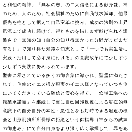
と利他の精神」「無私の志」の二大信念による献身愛。神
のため。人のため。社会福祉のために自我欲求滅却、他最
優先を柱として据えて自己変革に挑み、成功の法則の上昇
気流にて成功し続けて、得たものを惜しまず献げられる謙
遜さで「無知の知（自分の知り得無かった分野がまだまだ
有る）」で知り得た知識を知恵として「一つでも実生活に
実践・活用して必ず身に付ける」の意識改革にて少しずつ
少しずつ実践に努められています。
聖書に示されている多くの御言葉に導かれ、聖霊に満たさ
れて、信仰のイエス様が現実のイエス様となっていつも側
にいてくださっている確信と安心を得て、「炊場工場への
転業承諾願」を継続して更に自己回帰反覆による潜在的無
意識下の自分自身の本性・悪性とをも対峙できる邂逅の機
会と山形刑務所所長様の拒絶という御指導（神からの試練
の御恵み）にて自分自身をより深く広く掌握して、罪を犯