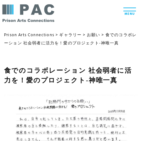
コ
t
ン
o
MENU
g
テ
g
l
ン
e
Prison Arts Connections
>
ギャラリー
>
お願い
>
食でのコラボレ
n
ツ
ーション 社会弱者に活力を！愛のプロジェクト-神唯一真
a
v
へ
i
g
ス
a
t
食でのコラボレーション 社会弱者に活
キ
i
ッ
o
力を！愛のプロジェクト-神唯一真
n
プ