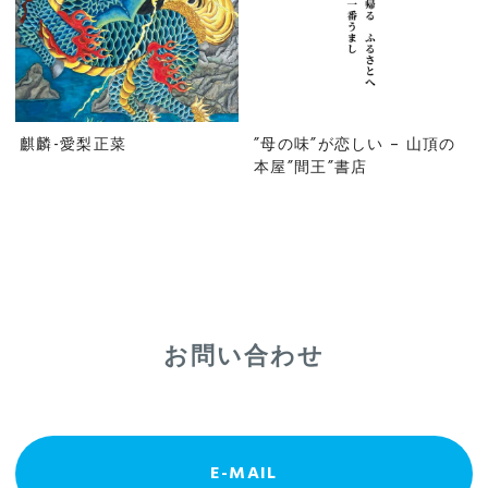
麒麟-愛梨正菜
”母の味”が恋しい – 山頂の
本屋”間王”書店
お問い合わせ
E-MAIL