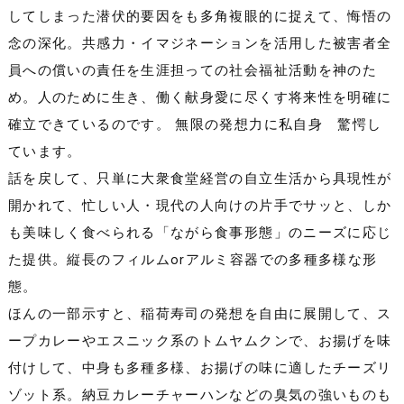
してしまった潜伏的要因をも多角複眼的に捉えて、悔悟の
念の深化。共感力・イマジネーションを活用した被害者全
員への償いの責任を生涯担っての社会福祉活動を神のた
め。人のために生き、働く献身愛に尽くす将来性を明確に
確立できているのです。 無限の発想力に私自身 驚愕し
ています。
話を戻して、只単に大衆食堂経営の自立生活から具現性が
開かれて、忙しい人・現代の人向けの片手でサッと、しか
も美味しく食べられる「ながら食事形態」のニーズに応じ
た提供。縦長のフィルムorアルミ容器での多種多様な形
態。
ほんの一部示すと、稲荷寿司の発想を自由に展開して、ス
ープカレーやエスニック系のトムヤムクンで、お揚げを味
付けして、中身も多種多様、お揚げの味に適したチーズリ
ゾット系。納豆カレーチャーハンなどの臭気の強いものも