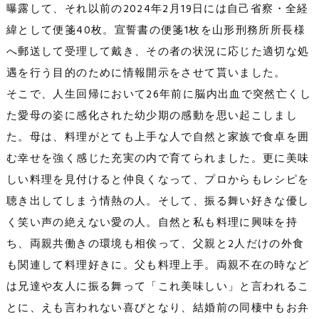
曝露して、それ以前の2024年2月19日には自己省察・全経
緯として便箋40枚。宣誓書の便箋1枚を山形刑務所所長様
へ郵送して受理して戴き、その者の状況に応じた適切な処
遇を行う目的のために情報開示をさせて貰いました。
そこで、人生回帰において26年前に脳内出血で突然亡くし
た愛母の姿に感化された幼少期の感動を思い起こしまし
た。母は、料理がとても上手な人で自然と家族で食卓を囲
む幸せを強く感じた充実の内で育てられました。更に美味
しい料理を見付けると仲良くなって、プロからもレシピを
聴き出してしまう情熱の人。そして、振る舞い好きな優し
く笑い声の絶えない愛の人。自然と私も料理に興味を持
ち、両親共働きの環境も相俟って、父親と2人だけの外食
も関連して料理好きに。父も料理上手。両親不在の時など
は兄達や友人に振る舞って「これ美味しい」と言われるこ
とに、えも言われない喜びとなり、結婚前の同棲中もお弁