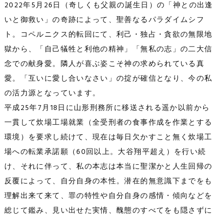
2022年5月26日（奇しくも父親の誕生日）の「神との出逢
いと御救い」の奇跡によって、聖善なるパラダイムシフ
ト。コペルニクス的転回にて、利己・独占・貪欲の無限地
獄から、「自己犠牲と利他の精神」「無私の志」の二大信
念での献身愛。隣人が喜ぶ姿こそ神の求められている真
愛。「互いに愛し合いなさい」の掟が確信となり、今の私
の活力源となっています。
平成25年7月18日に山形刑務所に移送される遥か以前から
一貫して炊場工場就業（全受刑者の食事作成を作業とする
環境）を要求し続けて、現在は毎日欠かすこと無く炊場工
場への転業承諾願（60回以上。大谷翔平超え）を行い続
け、それに伴って、私の本志は本当に聖潔かと人生回帰の
反覆によって、自分自身の本性。潜在的無意識下までをも
理解出来て来て、罪の特性や自分自身の感情・傾向などを
総じて鑑み、見い出せた実情、醜態のすべてをも隠さずに