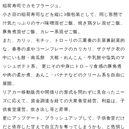
稲荷寿司でカモフラージュ。
小さ目の稲荷寿司などを縦に3個包装として、同じ形態で
汁気たっぷりのサバ味噌混ぜご飯、焼き鶏タレ混ぜご飯、
豚角煮混ぜご飯、カレー系混ぜご飯。
また、カリッ、モチッ、トロ～リの三重奏の主菜兼副菜的
な、春巻の皮やコーンフレークのカリカリ、ザクザク衣の
中にいも餅・南瓜餅 大根・れんこん・牛乳餅や塩気のマ
ッシュポテト系。 更にその中身にトロ～リ食感の豚角煮
や肉の柔か煮、あんこ・バナナなどのクリーム系を自由に
展開。
リアカー移動販売や間借りの形式を問わずに見合ったニー
ズに応えて、資金調達を経ての大衆食堂経営。利益は、子
供食堂運営。炊き出し等と昇華。
更にアップデート。ブラッシュアップして、子供食堂だけ
だと依存した甘えで自立力を奪ってしまうかも、と危惧し