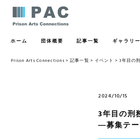
コ
ン
テ
ン
ホーム
団体概要
記事一覧
ギャラリ
ツ
へ
ス
Prison Arts Connections
>
記事一覧
>
イベント
>
3年目の
キ
ッ
プ
2024/10/15
3年目の刑
―募集テー