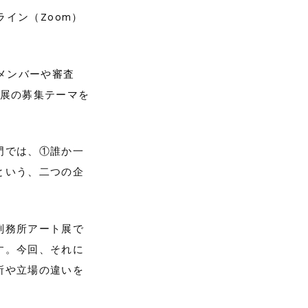
ライン（Zoom）
メンバーや審査
ト展の募集テーマを
門では、①誰か一
という、二つの企
刑務所アート展で
す。今回、それに
所や立場の違いを