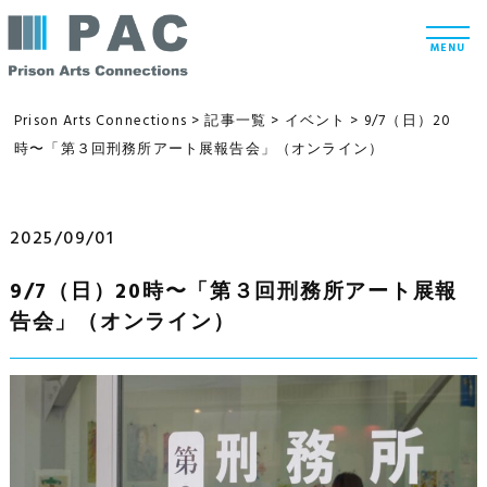
コ
t
ン
o
MENU
g
テ
g
l
ン
e
Prison Arts Connections
>
記事一覧
>
イベント
>
9/7（日）20
n
ツ
時〜「第３回刑務所アート展報告会」（オンライン）
a
v
へ
i
g
ス
a
2025/09/01
t
キ
i
ッ
o
9/7（日）20時〜「第３回刑務所アート展報
n
プ
告会」（オンライン）