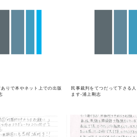
所ありで本やネット上での出版
民事裁判をてつだって下さる人
志
ます-浦上剛志