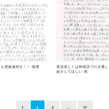
も恩赦減刑を！！-除悪
英語若しくは韓国語での文通し
紹介してほしい-愁
1
2
3
…
17