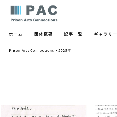
コ
ン
テ
ン
ホーム
団体概要
記事一覧
ギャラリ
ツ
へ
ス
Prison Arts Connections
>
2025年
キ
ッ
プ